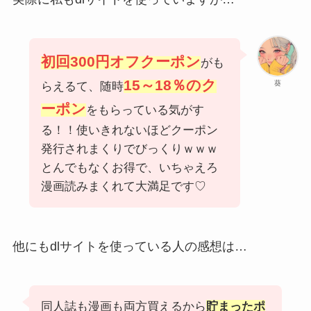
初回300円オフクーポン
がも
15～18％のク
葵
らえるて、随時
ーポン
をもらっている気がす
る！！使いきれないほどクーポン
発行されまくりでびっくりｗｗｗ
とんでもなくお得で、いちゃえろ
漫画読みまくれて大満足です♡
他にもdlサイトを使っている人の感想は…
同人誌も漫画も両方買えるから
貯まったポ