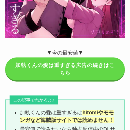
▼今の最安値▼
加執くんの愛は重すぎる広告の続きはこ
ちら
この記事でわかるよ♪
加執くんの愛は重すぎるは
hitomiやモモ
ンガなど海賊版サイトでは読めません！
最安値で読みたいなら独占配信中のDLサ