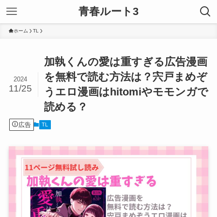
青春ルート3
ホーム
TL
加執くんの愛は重すぎる広告漫画
を無料で読む方法は？宍戸まめぞ
2024
11/25
うエロ漫画はhitomiやモモンガで
読める？
広告
TL