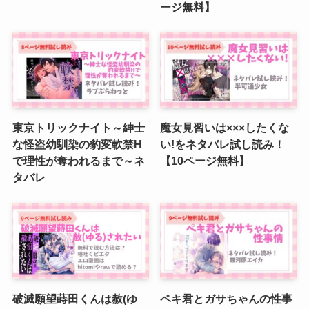
ージ無料】
東京トリックナイト～紳士
魔女見習いは×××したくな
な怪盗幼馴染の豹変軟禁H
い!をネタバレ試し読み！
で理性が奪われるまで～ネ
【10ページ無料】
タバレ
破滅願望蒔田くんは赦(ゆ
ペキ君とガサちゃんの性事