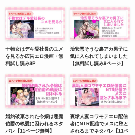
干物女はデキ愛社長のユメ
治安悪そうな裏アカ男子に
を見るか広告エロ漫画・無
気に入られてしまいました
料試し読み8P
【無料試し読み9ページ】
婚約破棄された令嬢は悪魔
裏垢人妻コワモテエロ配信
伯爵の執愛に囚われるネタ
者にNTR配信でメスに堕と
バレ【11ページ無料】
されるまでネタバレ【11ペ