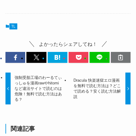
TL
よかったらシェアしてね！
強制受胎工場のわーるてぃ
Dracula 快楽迷獄エロ漫画
っしゅを漫画rawやhitomi
を無料で読む方法は？どこ
など違法サイトで読むのは
で読める？安く読む方法解
危険！無料で読む方法はあ
説
る？
関連記事