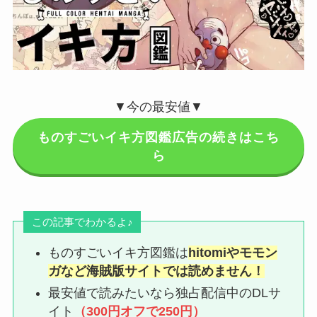
▼今の最安値▼
ものすごいイキ方図鑑広告の続きはこち
ら
この記事でわかるよ♪
ものすごいイキ方図鑑は
hitomiやモモン
ガなど海賊版サイトでは読めません！
最安値で読みたいなら独占配信中のDLサ
イト
（300円オフで250円）