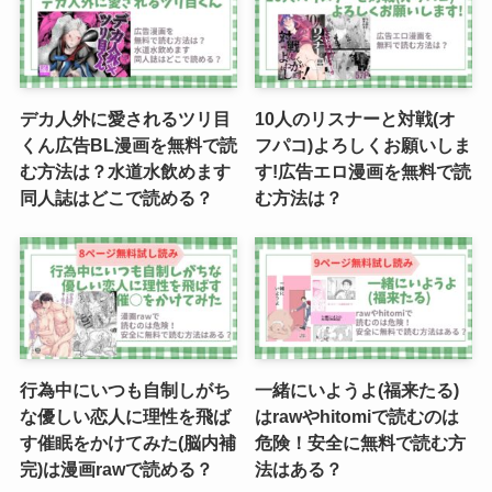
デカ人外に愛されるツリ目
10人のリスナーと対戦(オ
くん広告BL漫画を無料で読
フパコ)よろしくお願いしま
む方法は？水道水飲めます
す!広告エロ漫画を無料で読
同人誌はどこで読める？
む方法は？
行為中にいつも自制しがち
一緒にいようよ(福来たる)
な優しい恋人に理性を飛ば
はrawやhitomiで読むのは
す催眠をかけてみた(脳内補
危険！安全に無料で読む方
完)は漫画rawで読める？
法はある？