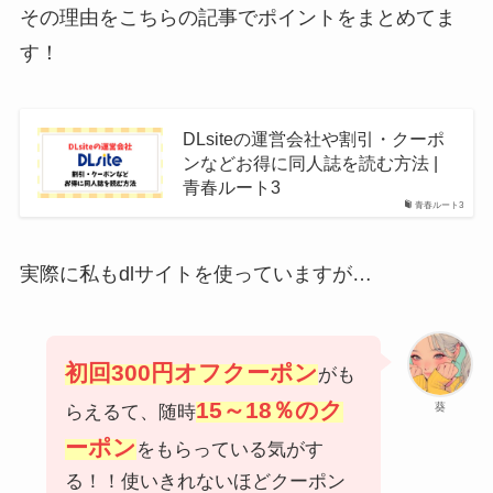
その理由をこちらの記事でポイントをまとめてま
す！
DLsiteの運営会社や割引・クーポ
ンなどお得に同人誌を読む方法 |
青春ルート3
青春ルート3
実際に私もdlサイトを使っていますが…
初回300円オフクーポン
がも
15～18％のク
葵
らえるて、随時
ーポン
をもらっている気がす
る！！使いきれないほどクーポン