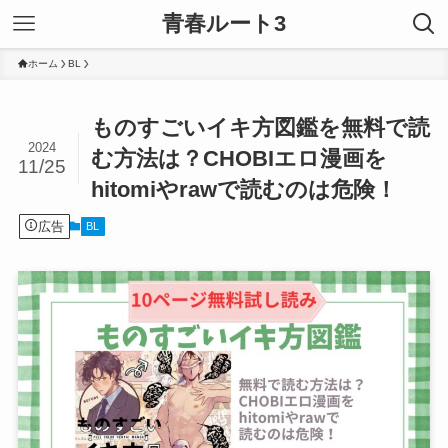
青春ルート3
ホーム
BL
ものすごいイキ方図鑑を無料で読
2024
む方法は？CHOBIエロ漫画を
11/25
hitomiやrawで読むのは危険！
広告
BL